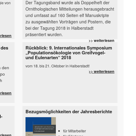
Der Tagungsband wurde als Doppelheft der
gie von
Ornithologischen Mitteilungen herausgebracht
und umfasst auf 160 Seiten elf Manuskripte
zu ausgewählten Vorträgen und Postern, die
bei d
er Ta
gung 2018 in Halbe
rstadt
präsentiert wurden
.
erlesen
>> weiterlesen
 des
Rückblick: 9. Internationales Symposium
„Populationsökologie von Greifvogel-
und Eulenarten“ 2018
vom 18. bis 21. Oktober in Halberstadt!
n den
>> weiterlesen
mpo
ch
erlesen
Bezugsmöglichkeiten der Jahresberichte
l-
für Mitarbeiter
erlesen