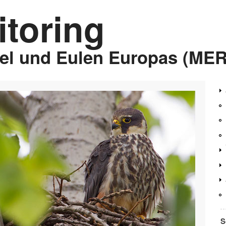
toring
gel und Eulen Europas (ME
S