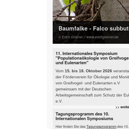
Baumfalke - Falco subbu
© Erich Greiner // www.erichgreiner.de
Seiten
11. Internationales Symposium
"Populationsökologie von Greifvoge
und Eulenarten"
Vom
15. bis 18. Oktober 2026
veranstal
der Förderverein für Ökologie und Monit
von Greifvogel- und Eulenarten e.V.
gemeinsam mit der Deutschen
Arbeitsgemeinschaft zum Schutz der Eu
e.V.
>> weit
Tagungsprogramm des 10.
Internationalen Symposiums
Hier finden Sie das
Tagungsprogramm
des 10.