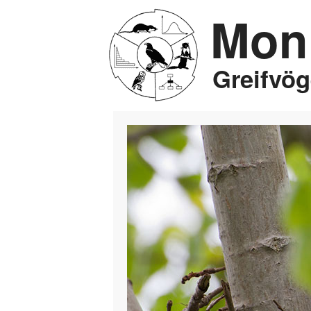
Moni
Jump to Content
Greifvö