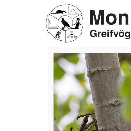
Moni
Jump to Content
Greifvö