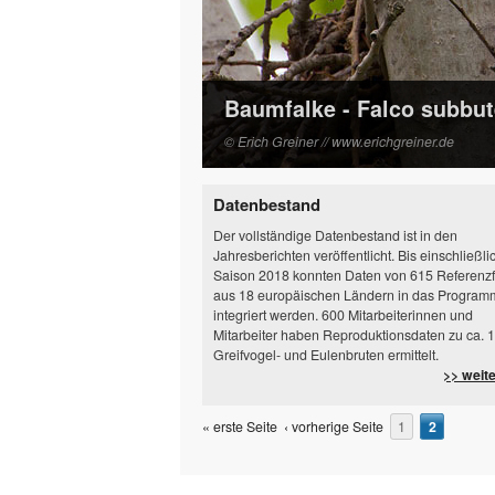
Baumfalke - Falco subbu
© Erich Greiner // www.erichgreiner.de
Seiten
Datenbestand
Der vollständige Datenbestand ist in den
Jahresberichten veröffentlicht. Bis einschließli
Saison 2018 konnten Daten von 615 Referenz
aus 18 europäischen Ländern in das Program
integriert werden. 600 Mitarbeiterinnen und
Mitarbeiter haben Reproduktionsdaten zu ca. 
Greifvogel- und Eulenbruten ermittelt.
>> weit
« erste Seite
‹ vorherige Seite
1
2