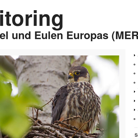
toring
gel und Eulen Europas (ME
S