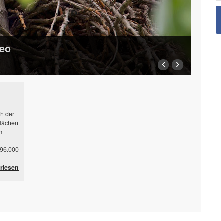
teo
‹
›
ch der
flächen
m
196.000
erlesen