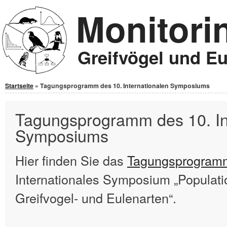
Monitori
Jump to Content
Greifvögel und E
Sie sind hier
Startseite
» Tagungsprogramm des 10. Internationalen Symposiums
Tagungsprogramm des 10. In
Symposiums
Hier finden Sie das
Tagungsprogram
Internationales Symposium „Populati
Greifvogel- und Eulenarten“.