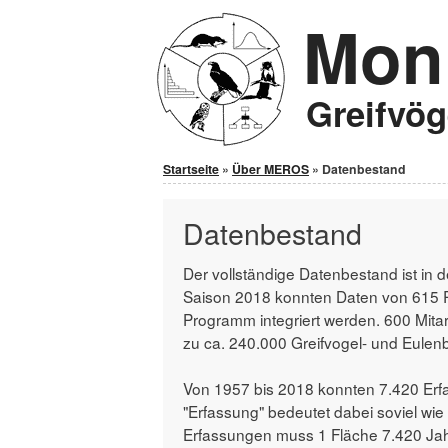
Moni
Jump to Content
Greifvö
Sie sind hier
Startseite
»
Über MEROS
» Datenbestand
Datenbestand
Der vollständige Datenbestand ist in de
Saison 2018 konnten Daten von 615 
Programm integriert werden. 600 Mita
zu ca. 240.000 Greifvogel- und Eulenbr
Von 1957 bis 2018 konnten 7.420 Erfas
"Erfassung" bedeutet dabei soviel wie 
Erfassungen muss 1 Fläche 7.420 Jahr