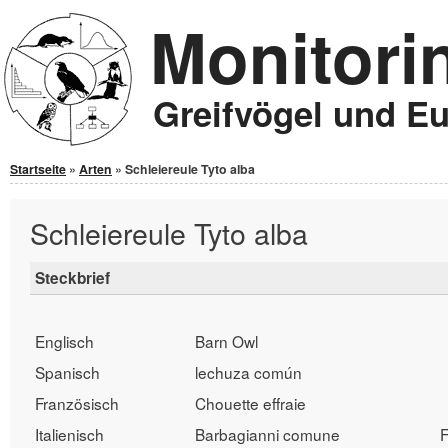
Monitori
Jump to Content
Greifvögel und E
Sie sind hier
Startseite
»
Arten
» Schleiereule Tyto alba
Schleiereule Tyto alba
Steckbrief
Englisch
Barn Owl
Spanisch
lechuza común
Französisch
Chouette effraie
Italienisch
Barbagianni comune
F