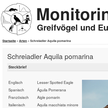
Monitori
Jump to Content
Greifvögel und E
Sie sind hier
Startseite
»
Arten
» Schreiadler Aquila pomarina
Schreiadler Aquila pomarina
Steckbrief
Englisch
Lesser Spotted Eagle
Spanisch
Águila Pomerana
Französisch
Aigle pomarin
Italienisch
Aquila macchiata minore