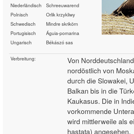
Niederländisch
Schreeuwarend
Polnisch
Orlik krzykliwy
Schwedisch
Mindre skrikörn
Portugisisch
Águia-pomarina
Ungarisch
Békászó sas
Verbreitung:
Von Norddeutschland 
nordöstlich von Mosk
durch die Slowakei, 
Balkan bis in die Türk
Kaukasus. Die in Indi
vorkommende Unterart
wird mittlerweile als 
hastata) angesehen.